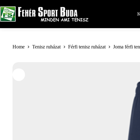
Skip
to
content
K
Home
Tenisz ruházat
Férfi tenisz ruházat
Joma férfi te