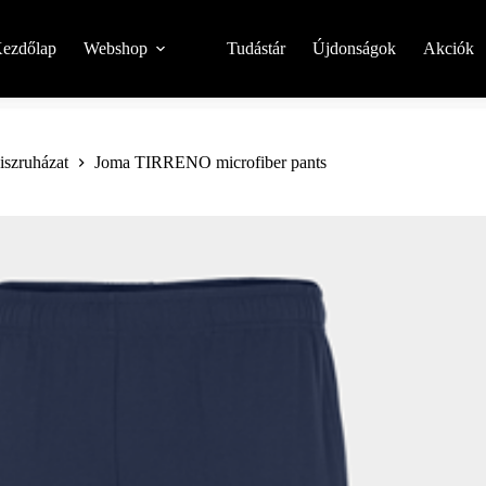
ezdőlap
Webshop
Tudástár
Újdonságok
Akciók
niszruházat
Joma TIRRENO microfiber pants