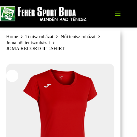
Skip
to
content
Home
Tenisz ruházat
Női tenisz ruházat
Joma női teniszruházat
JOMA RECORD II T-SHIRT