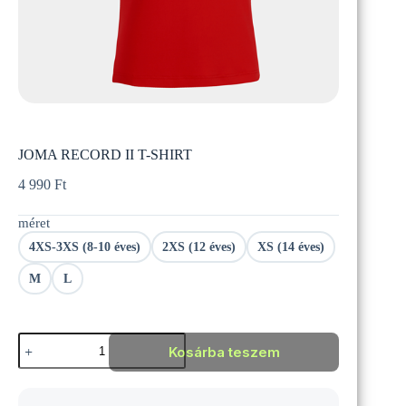
JOMA RECORD II T-SHIRT
4 990
Ft
méret
4XS-3XS (8-10 éves)
2XS (12 éves)
XS (14 éves)
M
L
JOMA
Kosárba teszem
RECORD
II
T-
SHIRT