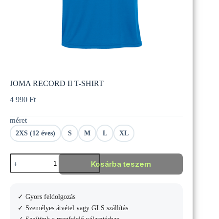
JOMA RECORD II T-SHIRT
4 990
Ft
méret
2XS (12 éves)
S
M
L
XL
JOMA
Kosárba teszem
RECORD
II
T-
SHIRT
✓ Gyors feldolgozás
mennyiség
✓ Személyes átvétel vagy GLS szállítás