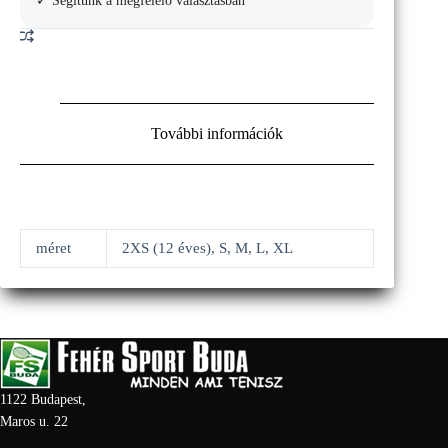
✓ Segítünk a megfelelő választásban
További információk
méret
2XS (12 éves), S, M, L, XL
1122 Budapest,
Maros u. 22