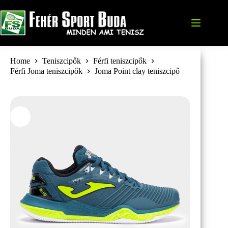
Skip
to
content
Home
Teniszcipők
Férfi teniszcipők
Férfi Joma teniszcipők
Joma Point clay teniszcipő