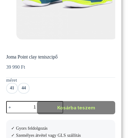
Joma Point clay teniszcipő
39 990
Ft
méret
41
44
Joma
Kosárba teszem
Point
clay
teniszcipő
mennyiség
✓ Gyors feldolgozás
✓ Személyes átvétel vagy GLS szállítás