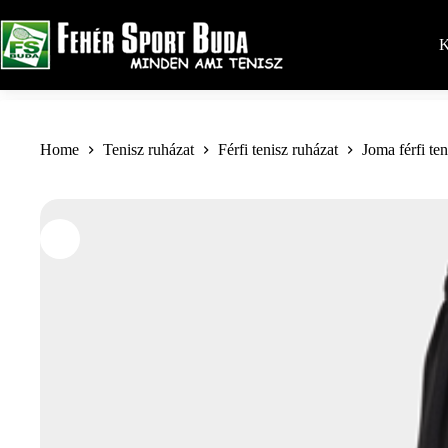
Skip
to
content
K
Home
Tenisz ruházat
Férfi tenisz ruházat
Joma férfi te