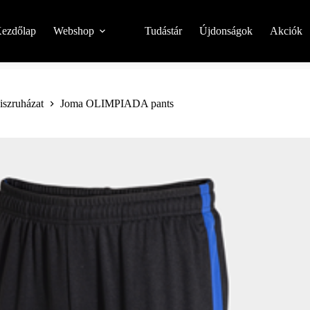
ezdőlap
Webshop
Tudástár
Újdonságok
Akciók
niszruházat
Joma OLIMPIADA pants