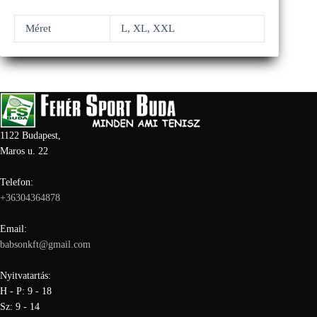
Méret
L, XL, XXL
1122 Budapest,
Maros u. 22
Telefon:
+36304364878
Email:
babsonkft@gmail.com
Nyitvatartás:
H - P: 9 - 18
Sz: 9 - 14