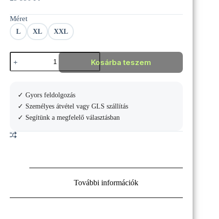
Méret
L
XL
XXL
JOMA
Kosárba teszem
MONTREAL
MELEGÍTŐ
SZETT
mennyiség
✓ Gyors feldolgozás
✓ Személyes átvétel vagy GLS szállítás
✓ Segítünk a megfelelő választásban
További információk