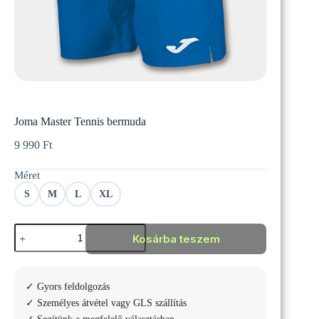
Joma Master Tennis bermuda
9 990
Ft
Méret
S
M
L
XL
Joma
Kosárba teszem
Master
Tennis
bermuda
mennyiség
✓ Gyors feldolgozás
✓ Személyes átvétel vagy GLS szállítás