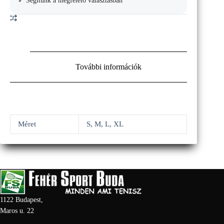
✓ Segítünk a megfelelő választásban
További információk
Méret
S, M, L, XL
1122 Budapest,
Maros u. 22