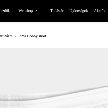
ezdőlap
Webshop
Tudástár
Újdonságok
Akciók
zruházat
Joma Hobby short