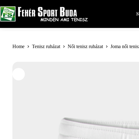
Skip
to
content
K
Home
Tenisz ruházat
Női tenisz ruházat
Joma női tenis