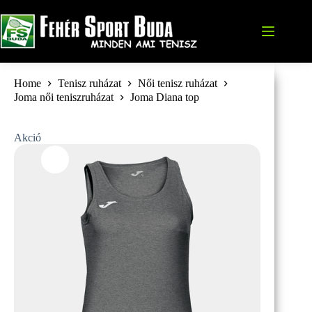
Skip
to
content
Home
Tenisz ruházat
Női tenisz ruházat
Joma női teniszruházat
Joma Diana top
Akció