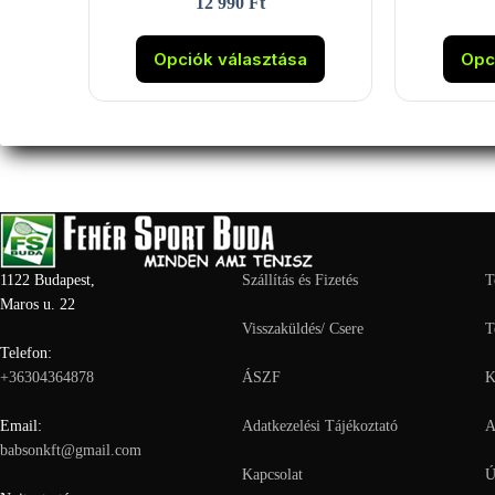
12 990
Ft
Ennek
a
Opciók választása
Opc
terméknek
több
variációja
van.
A
változatok
a
termékoldalon
választhatók
ki
1122 Budapest,
Szállítás és Fizetés
T
Maros u. 22
Visszaküldés/ Csere
T
Telefon:
+36304364878
ÁSZF
K
Email:
Adatkezelési Tájékoztató
A
babsonkft@gmail.com
Kapcsolat
Ú