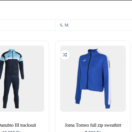
S, M
nubio III tracksuit
Joma Torneo full zip sweathirt