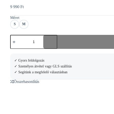
9 990
Ft
Méret
S
M
Joma
Court
V-
neck
t-
shirt
✓ Gyors feldolgozás
mennyiség
✓ Személyes átvétel vagy GLS szállítás
✓ Segítünk a megfelelő választásban
Összehasonlítás