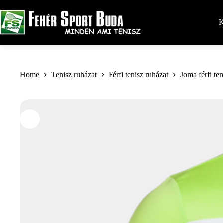
Skip
to
content
K
Home
Tenisz ruházat
Férfi tenisz ruházat
Joma férfi te