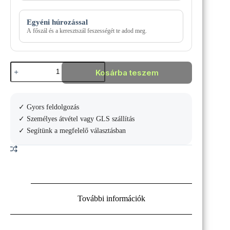
Egyéni húrozással
A főszál és a keresztszál feszességét te adod meg.
HEAD
Kosárba teszem
SPEED
TEAM
2026
TENISZÜTŐ
✓ Gyors feldolgozás
mennyiség
✓ Személyes átvétel vagy GLS szállítás
✓ Segítünk a megfelelő választásban
További információk