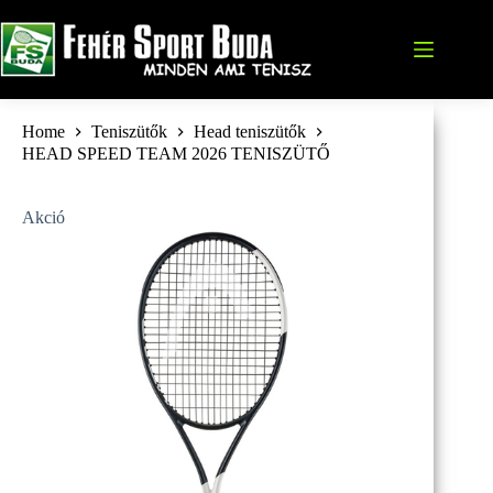
Skip
to
content
Home
Teniszütők
Head teniszütők
HEAD SPEED TEAM 2026 TENISZÜTŐ
Akció