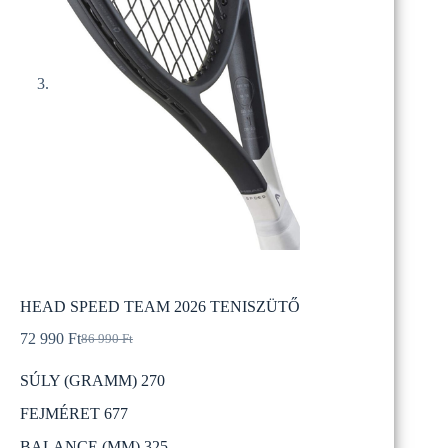
HEAD SPEED TEAM 2026 TENISZÜTŐ
72 990
Ft
86 990
Ft
Original
Current
price
price
SÚLY (GRAMM) 270
was:
is:
86
72
FEJMÉRET 677
990 Ft.
990 Ft.
BALANCE (MM) 325