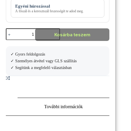
Egyéni húrozással
A főszál és a keresztszál feszességét te adod meg.
HEAD
Kosárba teszem
SPEED
MP
2026
TENISZÜTŐ
✓ Gyors feldolgozás
mennyiség
✓ Személyes átvétel vagy GLS szállítás
✓ Segítünk a megfelelő választásban
További információk