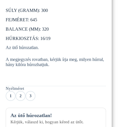
Original
Current
price
price
SÚLY (GRAMM): 300
was:
is:
89
74
FEJMÉRET: 645
990 Ft.
990 Ft.
BALANCE (MM): 320
HÚRKIOSZTÁS: 16/19
Az ütő húrozatlan.
A megjegyzés rovatban, kérjük írja meg, milyen húrral,
hány kilóra húrozhatjuk.
Nyélméret
1
2
3
Az ütő húrozatlan!
Kérjük, válaszd ki, hogyan kéred az ütőt.