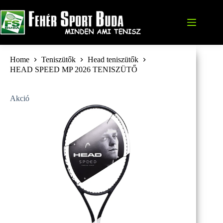
Skip
to
content
Home
Teniszütők
Head teniszütők
HEAD SPEED MP 2026 TENISZÜTŐ
Akció