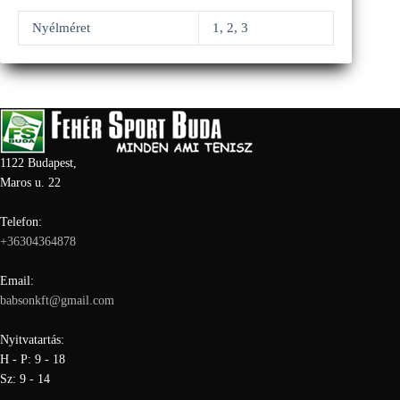
Nyélméret
1, 2, 3
1122 Budapest,
Maros u. 22
Telefon:
+36304364878
Email:
babsonkft@gmail.com
Nyitvatartás:
H - P: 9 - 18
Sz: 9 - 14