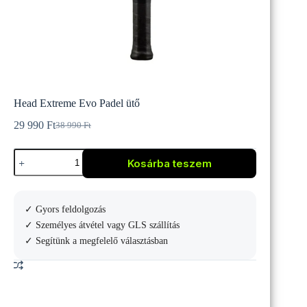
Head Extreme Evo Padel ütő
29 990
Ft
38 990
Ft
Original
Current
price
price
Head
was:
is:
Kosárba teszem
Extreme
38
29
Evo
990 Ft.
990 Ft.
Padel
ütő
✓ Gyors feldolgozás
mennyiség
✓ Személyes átvétel vagy GLS szállítás
✓ Segítünk a megfelelő választásban