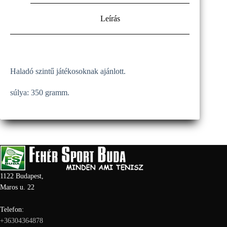
Leírás
Haladó szintű játékosoknak ajánlott.
súlya: 350 gramm.
1122 Budapest,
Maros u. 22
Telefon:
+36304364878