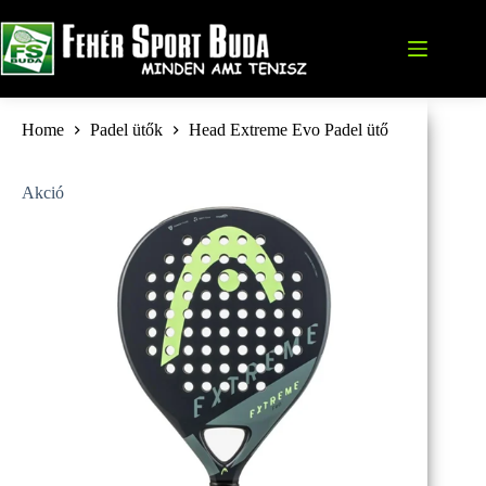
Skip
to
content
Home
Padel ütők
Head Extreme Evo Padel ütő
Akció