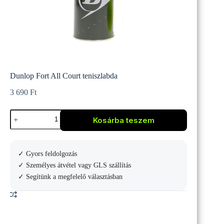
Dunlop Fort All Court teniszlabda
3 690
Ft
Dunlop
Kosárba teszem
Fort
All
Court
teniszlabda
✓ Gyors feldolgozás
mennyiség
✓ Személyes átvétel vagy GLS szállítás
✓ Segítünk a megfelelő választásban