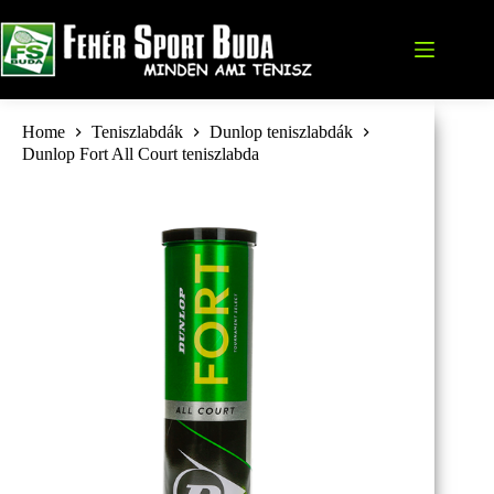
Skip
to
content
Home
Teniszlabdák
Dunlop teniszlabdák
Dunlop Fort All Court teniszlabda