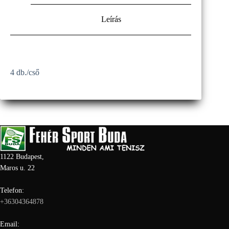
Leírás
4 db./cső
1122 Budapest,
Maros u. 22
Telefon:
+36304364878
Email: