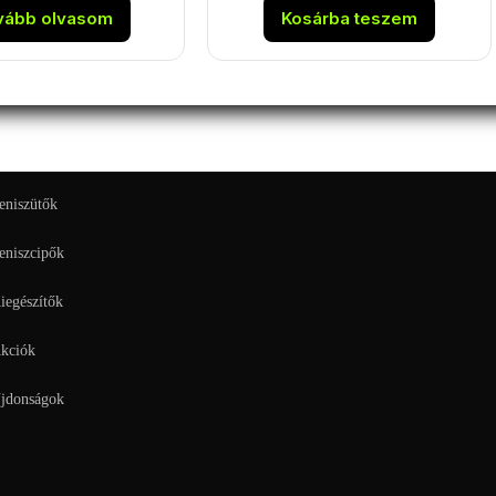
vább olvasom
Kosárba teszem
eniszütők
eniszcipők
iegészítők
kciók
jdonságok