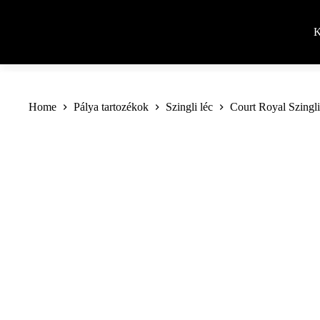
Skip
to
content
K
Home
Pálya tartozékok
Szingli léc
Court Royal Szinglil