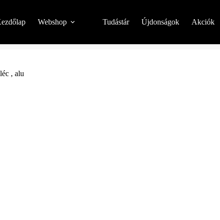
ezdőlap
Webshop
Tudástár
Újdonságok
Akciók
éc , alu