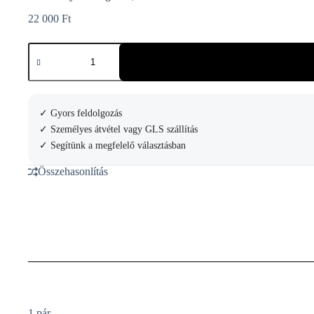
22 000
Ft
Court
Royal
Szingliléc
,
alu
mennyiség
✓ Gyors feldolgozás
✓ Személyes átvétel vagy GLS szállítás
✓ Segítünk a megfelelő választásban
Összehasonlítás
1 pár.