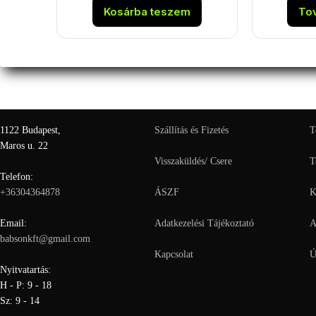
Kosárba teszem
To
1122 Budapest,
Szállítás és Fizetés
T
Maros u. 22
Visszaküldés/ Csere
T
Telefon:
+36304364878
ÁSZF
K
Email:
Adatkezelési Tájékoztató
A
babsonkft@gmail.com
Kapcsolat
Ú
Nyitvatartás:
H - P: 9 - 18
Sz: 9 - 14