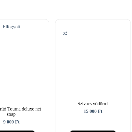
Elfogyott
Szivacs vödörrel
rító Tourna deluxe net
15 000
Ft
strap
9 000
Ft