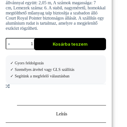
állvánnyal együtt: 2,05 m, A számok magassága: 7
cm, Lemezek száma: 6. A stabil, nagyméretű, homokkal
megtölthető műanyag talp biztosítja a szabadon álló
Court Royal Pointer biztonságos állását. A szállítás egy
alumínium rudat is tartalmaz, amelyre a megjelenítő
eszközt rögzítheti.
Court
Kosárba teszem
Royal
Pointer
Heavy
II
✓ Gyors feldolgozás
állványos
eredményjelző
✓ Személyes átvétel vagy GLS szállítás
tábla
✓ Segítünk a megfelelő választásban
mennyiség
Leírás