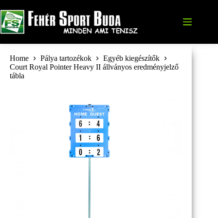
Skip
to
content
Home
Pálya tartozékok
Egyéb kiegészítők
Court Royal Pointer Heavy II állványos eredményjelző
tábla