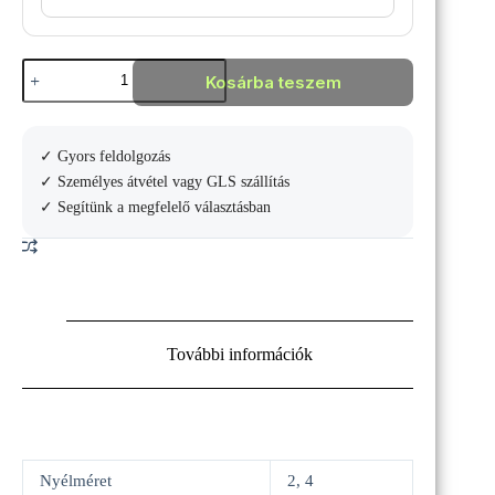
Babolat
Kosárba teszem
Pure
Strike
2019
18*20
✓ Gyors feldolgozás
teniszütő
mennyiség
✓ Személyes átvétel vagy GLS szállítás
✓ Segítünk a megfelelő választásban
További információk
Nyélméret
2, 4