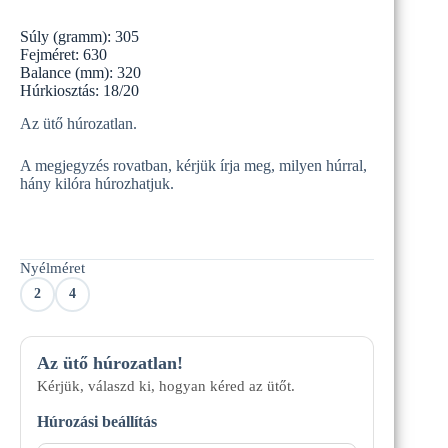
Original
Current
price
price
Súly (gramm): 305
was:
is:
Fejméret: 630
62
39
Balance (mm): 320
990 Ft.
990 Ft.
Húrkiosztás: 18/20
Az ütő húrozatlan.
A megjegyzés rovatban, kérjük írja meg, milyen húrral,
hány kilóra húrozhatjuk.
Nyélméret
2
4
Az ütő húrozatlan!
Kérjük, válaszd ki, hogyan kéred az ütőt.
Húrozási beállítás