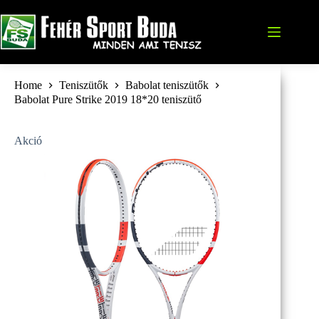
Skip
to
content
Home
Teniszütők
Babolat teniszütők
Babolat Pure Strike 2019 18*20 teniszütő
Akció