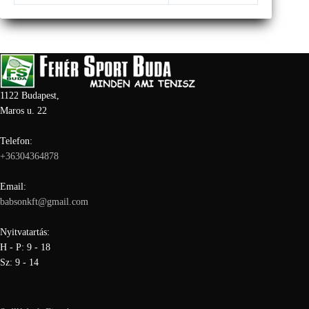
1122 Budapest,
Maros u. 22
Telefon:
+36304364878
Email:
babsonkft@gmail.com
Nyitvatartás:
H - P: 9 - 18
Sz: 9 - 14