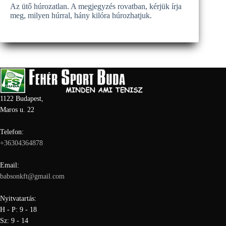
Az ütő húrozatlan. A megjegyzés rovatban, kérjük írja
meg, milyen húrral, hány kilóra húrozhatjuk.
1122 Budapest,
Maros u. 22
Telefon:
+36304364878
Email:
babsonkft@gmail.com
Nyitvatartás:
H - P: 9 - 18
Sz: 9 - 14