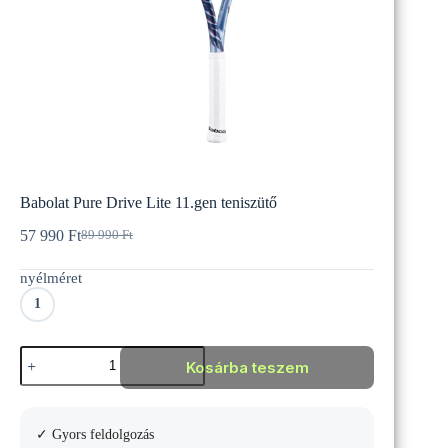
Babolat Pure Drive Lite 11.gen teniszütő
57 990
Ft
89 990
Ft
Original
Current
price
price
nyélméret
was:
is:
89
57
1
990 Ft.
990 Ft.
Babolat
Kosárba teszem
Pure
Drive
Lite
11.gen
✓ Gyors feldolgozás
teniszütő