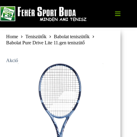
Skip
to
content
Home
Teniszütők
Babolat teniszütők
Babolat Pure Drive Lite 11.gen teniszütő
Akció