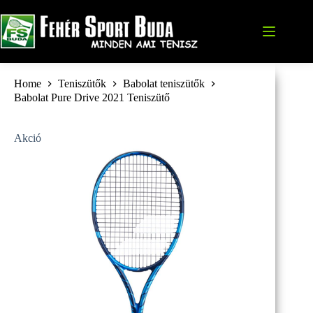
Skip
to
content
Home
Teniszütők
Babolat teniszütők
Babolat Pure Drive 2021 Teniszütő
Akció