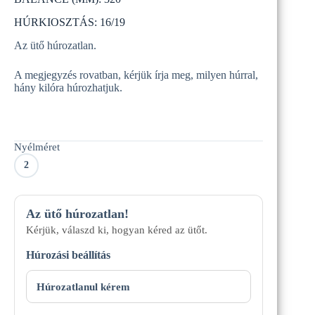
HÚRKIOSZTÁS: 16/19
Az ütő húrozatlan.
A megjegyzés rovatban, kérjük írja meg, milyen húrral,
hány kilóra húrozhatjuk.
Nyélméret
2
Az ütő húrozatlan!
Kérjük, válaszd ki, hogyan kéred az ütőt.
Húrozási beállítás
Húrozási
mód
Húrozatlanul kérem