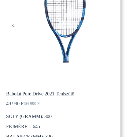
Babolat Pure Drive 2021 Teniszütő
49 990
Ft
64 990
Ft
Original
Current
price
price
SÚLY (GRAMM): 300
was:
is:
64
49
FEJMÉRET: 645
990 Ft.
990 Ft.
BALANCE (MM): 320