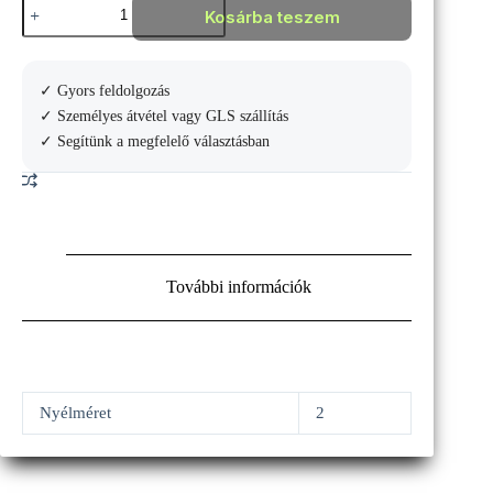
Babolat
Kosárba teszem
Pure
Drive
2021
Teniszütő
✓ Gyors feldolgozás
mennyiség
✓ Személyes átvétel vagy GLS szállítás
✓ Segítünk a megfelelő választásban
További információk
Nyélméret
2