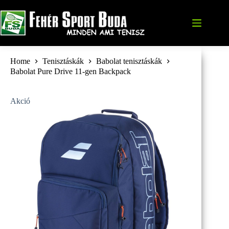
Skip
to
content
Home
Tenisztáskák
Babolat tenisztáskák
Babolat Pure Drive 11-gen Backpack
Akció