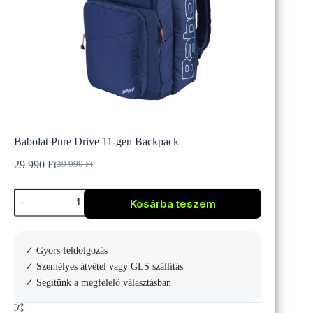
Babolat Pure Drive 11-gen Backpack
29 990
Ft
39 990
Ft
Original
Current
price
price
Babolat
was:
is:
Kosárba teszem
Pure
39
29
Drive
990 Ft.
990 Ft.
11-
gen
✓ Gyors feldolgozás
Backpack
mennyiség
✓ Személyes átvétel vagy GLS szállítás
✓ Segítünk a megfelelő választásban