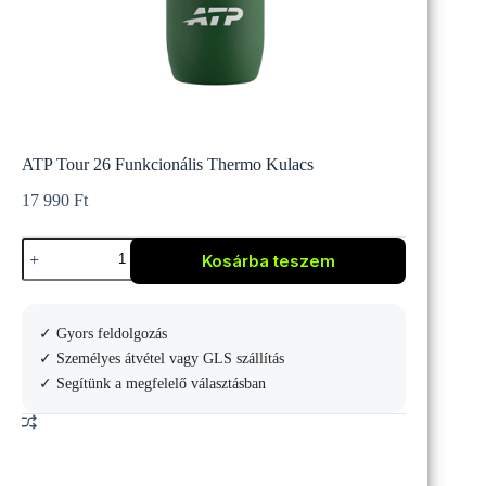
ATP Tour 26 Funkcionális Thermo Kulacs
17 990
Ft
ATP
Kosárba teszem
Tour
26
Funkcionális
Thermo
✓ Gyors feldolgozás
Kulacs
mennyiség
✓ Személyes átvétel vagy GLS szállítás
✓ Segítünk a megfelelő választásban