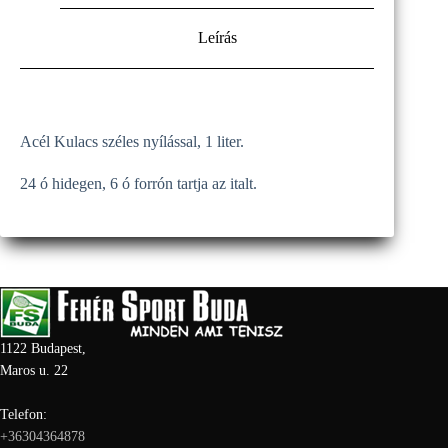
Leírás
Acél Kulacs széles nyílással, 1 liter.
24 ó hidegen, 6 ó forrón tartja az italt.
1122 Budapest,
Maros u. 22
Telefon:
+36304364878