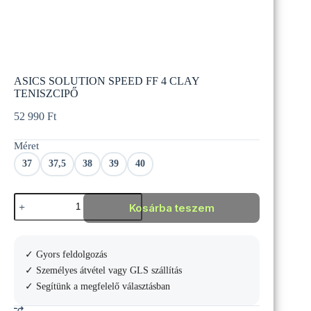
ASICS SOLUTION SPEED FF 4 CLAY
TENISZCIPŐ
52 990
Ft
Méret
37
37,5
38
39
40
ASICS
Kosárba teszem
SOLUTION
SPEED
FF
4
✓ Gyors feldolgozás
CLAY
TENISZCIPŐ
✓ Személyes átvétel vagy GLS szállítás
mennyiség
✓ Segítünk a megfelelő választásban