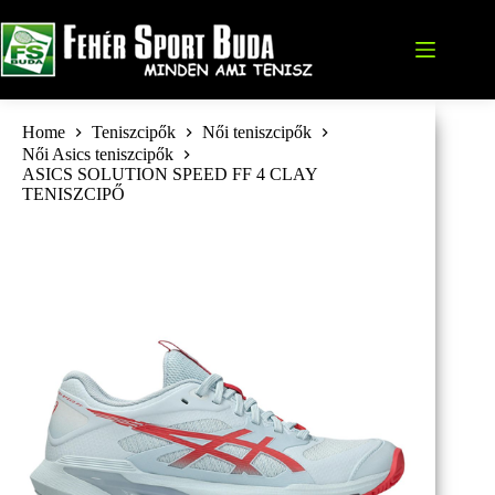
Skip
to
content
Home
Teniszcipők
Női teniszcipők
Női Asics teniszcipők
ASICS SOLUTION SPEED FF 4 CLAY
TENISZCIPŐ