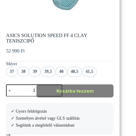
ASICS SOLUTION SPEED FF 4 CLAY
TENISZCIPŐ
52 990
Ft
Méret
37
38
39
39,5
40
40,5
41,5
ASICS
Kosárba teszem
SOLUTION
SPEED
FF
4
✓ Gyors feldolgozás
CLAY
TENISZCIPŐ
✓ Személyes átvétel vagy GLS szállítás
mennyiség
✓ Segítünk a megfelelő választásban