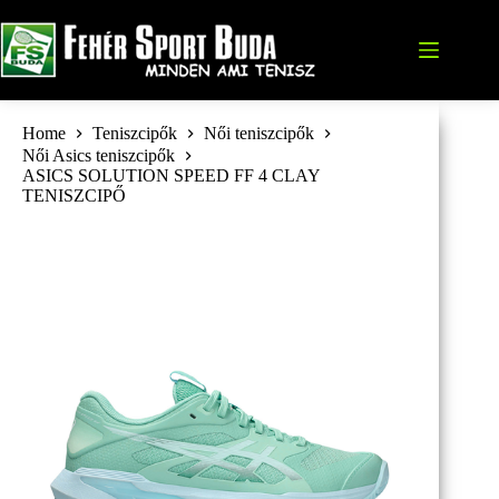
Skip
to
content
Home
Teniszcipők
Női teniszcipők
Női Asics teniszcipők
ASICS SOLUTION SPEED FF 4 CLAY
TENISZCIPŐ