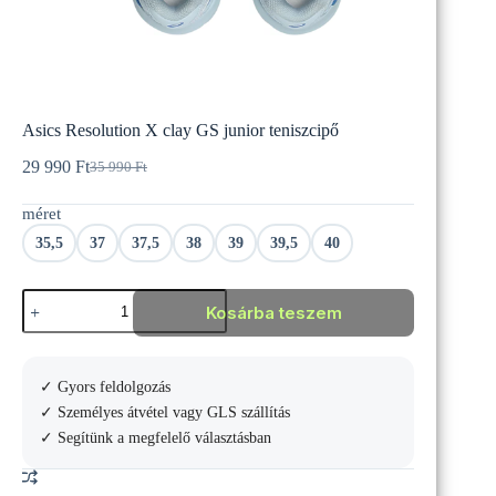
Asics Resolution X clay GS junior teniszcipő
29 990
Ft
35 990
Ft
Original
Current
price
price
méret
was:
is:
35
29
35,5
37
37,5
38
39
39,5
40
990 Ft.
990 Ft.
Asics
Kosárba teszem
Resolution
X
clay
GS
✓ Gyors feldolgozás
junior
teniszcipő
✓ Személyes átvétel vagy GLS szállítás
mennyiség
✓ Segítünk a megfelelő választásban