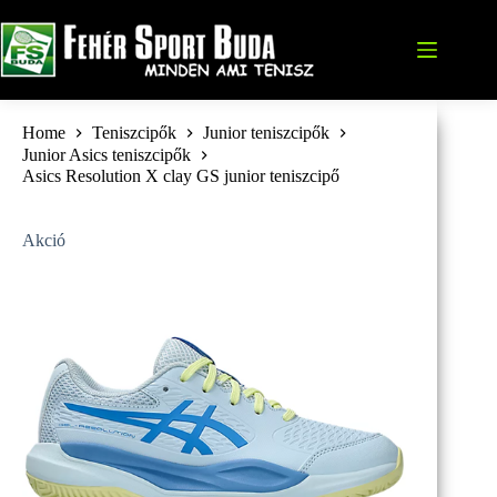
Skip
to
content
Home
Teniszcipők
Junior teniszcipők
Junior Asics teniszcipők
Asics Resolution X clay GS junior teniszcipő
Akció