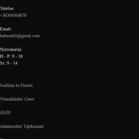
Telefon:
+36304364878
Email:
babsonkft@gmail.com
Nyitvatartás:
H - P: 9 - 18
Sz: 9 - 14
Szállítás és Fizetés
Visszaküldés/ Csere
ÁSZF
Adatkezelési Tájékoztató