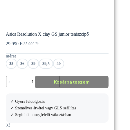
Asics Resolution X clay GS junior teniszcipő
29 990
Ft
35 990
Ft
Original
Current
price
price
méret
was:
is:
35
29
35
36
39
39,5
40
990 Ft.
990 Ft.
Asics
Kosárba teszem
Resolution
X
clay
GS
✓ Gyors feldolgozás
junior
teniszcipő
✓ Személyes átvétel vagy GLS szállítás
mennyiség
✓ Segítünk a megfelelő választásban