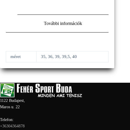
További információk
méret
35, 36, 39, 39,5, 40
1122 Budapest,
Maros u. 22
Telefon:
+36304364878