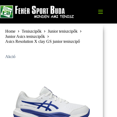
Skip
to
content
Home
Teniszcipők
Junior teniszcipők
Junior Asics teniszcipők
Asics Resolution X clay GS junior teniszcipő
Akció