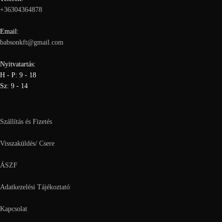
+36304364878
Email:
babsonkft@gmail.com
Nyitvatartás:
H - P: 9 - 18
Sz: 9 - 14
Szállítás és Fizetés
Visszaküldés/ Csere
ÁSZF
Adatkezelési Tájékoztató
Kapcsolat