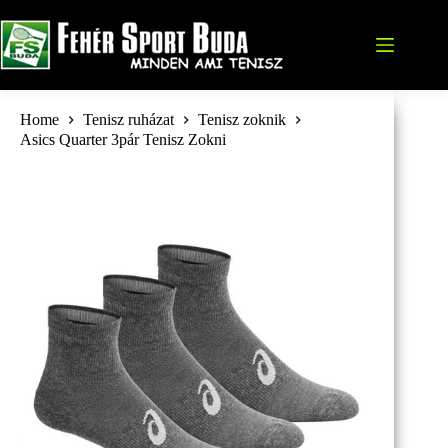
Skip
to
content
Home
Tenisz ruházat
Tenisz zoknik
Asics Quarter 3pár Tenisz Zokni