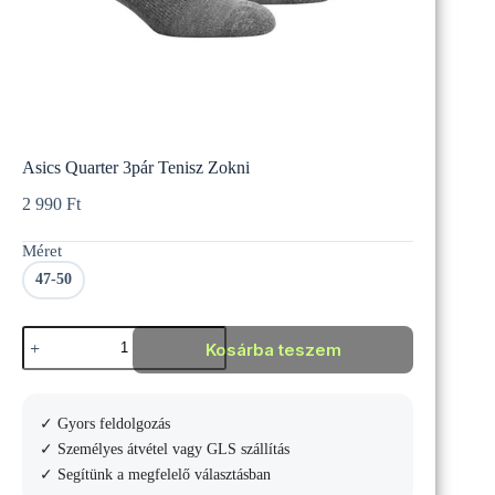
Asics Quarter 3pár Tenisz Zokni
2 990
Ft
Méret
47-50
Asics
Kosárba teszem
Quarter
3pár
Tenisz
Zokni
✓ Gyors feldolgozás
mennyiség
✓ Személyes átvétel vagy GLS szállítás
✓ Segítünk a megfelelő választásban