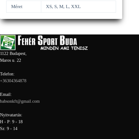
Méret
XS, S, M, L, XXL
1122 Budapest,
Maros u. 22
Telefon:
+36304364878
Email:
babsonkft@gmail.com
Nyitvatartás:
H - P: 9 - 18
Sz: 9 - 14