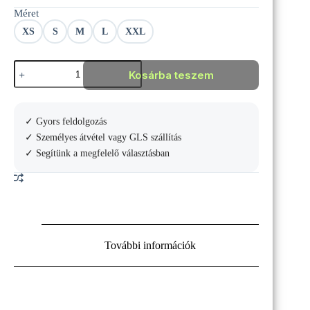
Méret
XS
S
M
L
XXL
Asics
Kosárba teszem
Match
7in
short
mennyiség
✓ Gyors feldolgozás
✓ Személyes átvétel vagy GLS szállítás
✓ Segítünk a megfelelő választásban
További információk