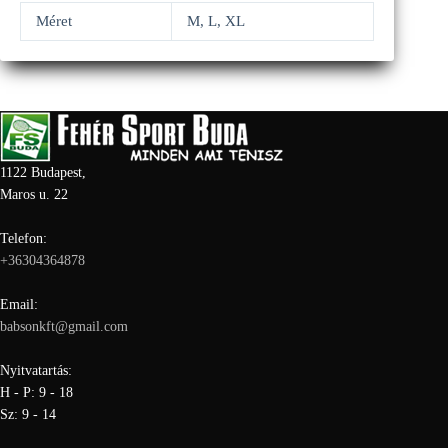
Méret
M, L, XL
1122 Budapest,
Maros u. 22
Telefon:
+36304364878
Email:
babsonkft@gmail.com
Nyitvatartás:
H - P: 9 - 18
Sz: 9 - 14