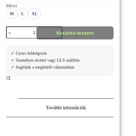
Méret
M
L
XL
Asics
Kosárba teszem
Court
9in
short
mennyiség
✓ Gyors feldolgozás
✓ Személyes átvétel vagy GLS szállítás
✓ Segítünk a megfelelő választásban
További információk