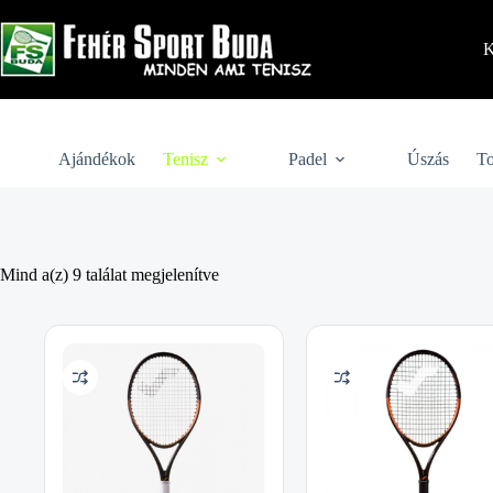
Skip
to
content
K
Ajándékok
Tenisz
Padel
Úszás
To
Mind a(z) 9 találat megjelenítve