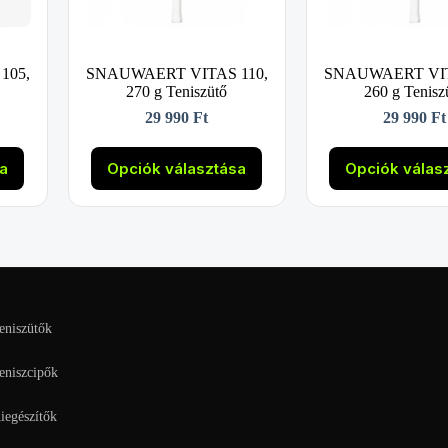
105,
SNAUWAERT VITAS 110,
SNAUWAERT VIT
270 g Teniszütő
260 g Tenisz
29 990
Ft
29 990
Ft
Ennek
Enne
a
a
sa
Opciók választása
Opciók válas
k
terméknek
term
több
több
variációja
variá
van.
van.
A
A
k
változatok
válto
a
a
alon
termékoldalon
termé
tók
választhatók
válas
eniszütők
ki
ki
eniszcipők
iegészítők