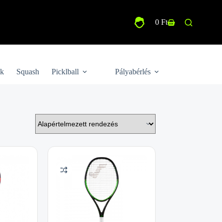
0
Ft
Shopping
cart
ek
Squash
Picklball
Pályabérlés