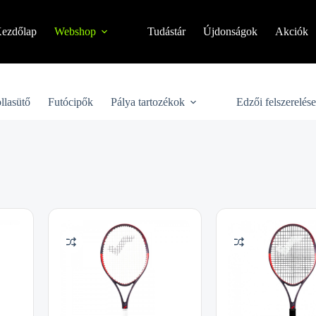
ezdőlap
Webshop
Tudástár
Újdonságok
Akciók
llasütő
Futócipők
Pálya tartozékok
Edzői felszerelés