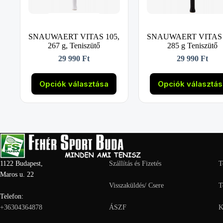
SNAUWAERT VITAS 105,
SNAUWAERT VITAS 
267 g, Teniszütő
285 g Teniszütő
29 990
Ft
29 990
Ft
Ennek
Ennek
a
a
Opciók választása
Opciók választá
terméknek
termékne
több
több
variációja
variációja
van.
van.
A
A
változatok
változato
a
a
termékoldalon
termékold
választhatók
választha
1122 Budapest,
Szállítás és Fizetés
T
ki
ki
Maros u. 22
Visszaküldés/ Csere
T
Telefon:
+36304364878
ÁSZF
K